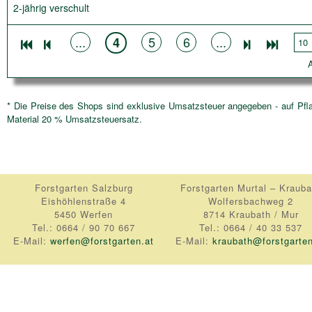
2-jährig verschult
...
5
6
...
4
10
A
* Die Preise des Shops sind exklusive Umsatzsteuer angegeben - auf Pfl
Material 20 % Umsatzsteuersatz.
Forstgarten Salzburg
Forstgarten Murtal – Krauba
Eishöhlenstraße 4
Wolfersbachweg 2
5450 Werfen
8714 Kraubath / Mur
Tel.: 0664 / 90 70 667
Tel.: 0664 / 40 33 537
E-Mail:
werfen@forstgarten.at
E-Mail:
kraubath@forstgarten